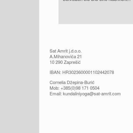
Sat Amrit j.d.o.o.
A.Mihanovića 21
10 290 Zaprešić
IBAN: HR3023600001102442078
Cornelia Džepina-Burić
Mob: +385(0)98 171 0504
Email:
kundaliniyoga@sat-amrit.com