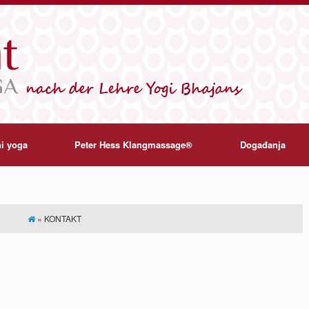
i yoga
Peter Hess Klangmassage®
Događanja
»
KONTAKT