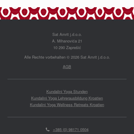
Sat Amrit j.d.o.o.
A. Mihanovića 21
10 290 Zaprešić
Alle Rechte vorbehalten
©
2026 Sat Amrit j.d.o.o.
AGB
Kundalini Yoga Stunden
Kundalini Yoga Lehrerausbildung Kroatien
Kundalini Yoga Wellness Retreats Kroatien
+385 (0) 98171 0504