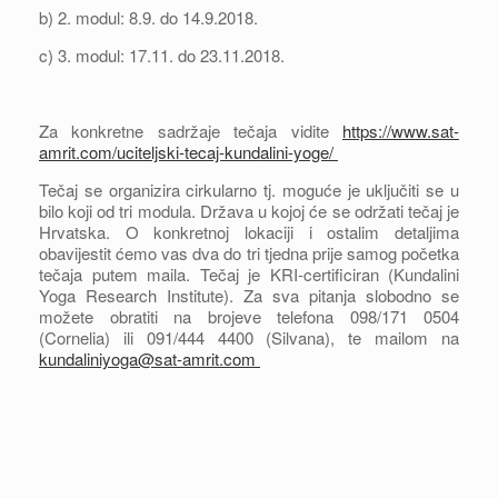
b) 2. modul: 8.9. do 14.9.2018.
c) 3. modul: 17.11. do 23.11.2018.
Za konkretne sadržaje tečaja vidite
https://www.sat-
amrit.com/uciteljski-tecaj-kundalini-yoge/
Tečaj se organizira cirkularno tj. moguće je uključiti se u
bilo koji od tri modula. Država u kojoj će se održati tečaj je
Hrvatska. O konkretnoj lokaciji i ostalim detaljima
obavijestit ćemo vas dva do tri tjedna prije samog početka
tečaja putem maila. Tečaj je KRI-certificiran (Kundalini
Yoga Research Institute). Za sva pitanja slobodno se
možete obratiti na brojeve telefona 098/171 0504
(Cornelia) ili 091/444 4400 (Silvana), te mailom na
kundaliniyoga@sat-amrit.com