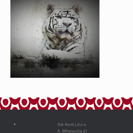
Sat Amrit j.d.o.o.
A. Mihanovića 21