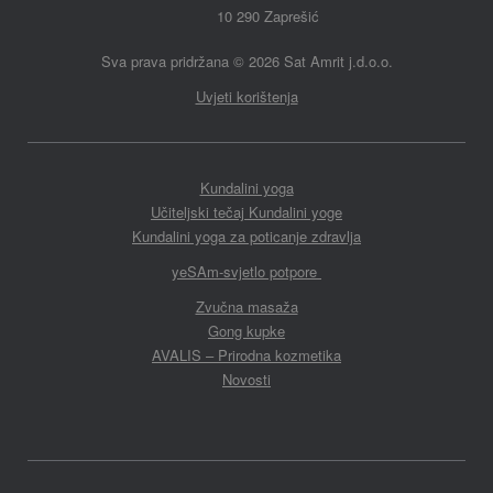
10 290 Zaprešić
Sva prava pridržana
©
2026 Sat Amrit j.d.o.o.
Uvjeti korištenja
Kundalini yoga
Učiteljski tečaj Kundalini yoge
Kundalini yoga za poticanje zdravlja
yeSAm-svjetlo potpore
Zvučna masaža
Gong kupke
AVALIS – Prirodna kozmetika
Novosti