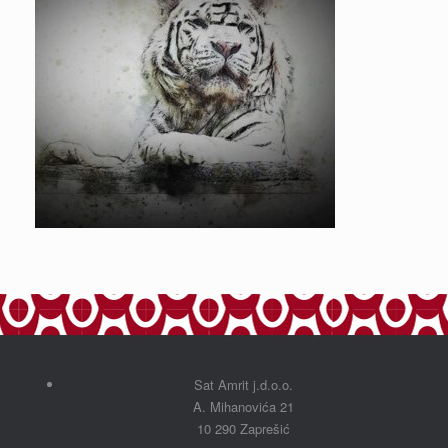
Sat Amrit j.d.o.o.
A. Mihanovića 21
10 290 Zaprešić