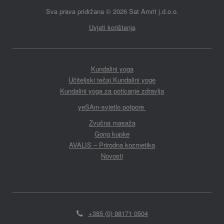
Sva prava pridržana
©
2026 Sat Amrit j.d.o.o.
Uvjeti korištenja
Kundalini yoga
Učiteljski tečaj Kundalini yoge
Kundalini yoga za poticanje zdravlja
yeSAm-svjetlo potpore
Zvučna masaža
Gong kupke
AVALIS – Prirodna kozmetika
Novosti
+385 (0) 98171 0504