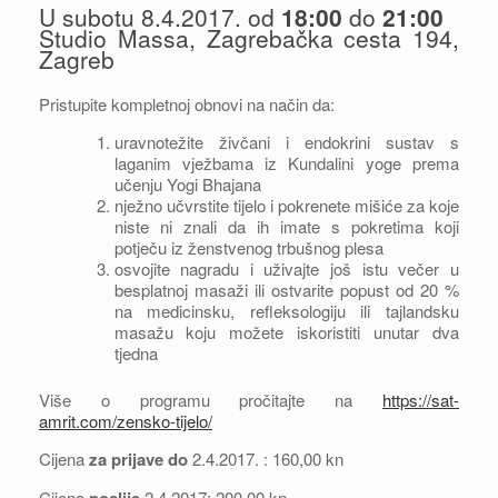
U subotu 8.4.2017. od
18:00
do
21:00
Studio Massa, Zagrebačka cesta 194,
Zagreb
Pristupite kompletnoj obnovi na način da:
uravnotežite živčani i endokrini sustav s
laganim vježbama iz Kundalini yoge prema
učenju Yogi Bhajana
nježno učvrstite tijelo i pokrenete mišiće za koje
niste ni znali da ih imate s pokretima koji
potječu iz ženstvenog trbušnog plesa
osvojite nagradu i uživajte još istu večer u
besplatnoj masaži ili ostvarite popust od 20 %
na medicinsku, refleksologiju ili tajlandsku
masažu koju možete iskoristiti unutar dva
tjedna
Više o programu pročitajte na
https://sat-
amrit.com/zensko-tijelo/
Cijena
za prijave do
2.4.2017. : 160,00 kn
Cijena
poslije
2.4.2017: 200,00 kn