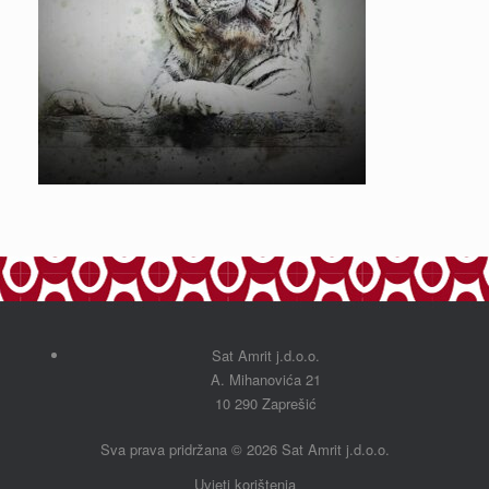
Sat Amrit j.d.o.o.
A. Mihanovića 21
10 290 Zaprešić
Sva prava pridržana
©
2026 Sat Amrit j.d.o.o.
Uvjeti korištenja