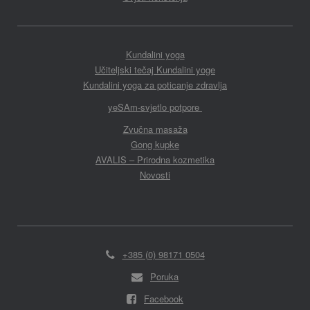
Kundalini yoga
Učiteljski tečaj Kundalini yoge
Kundalini yoga za poticanje zdravlja
yeSAm-svjetlo potpore
Zvučna masaža
Gong kupke
AVALIS – Prirodna kozmetika
Novosti
+385 (0) 98171 0504
Poruka
Facebook