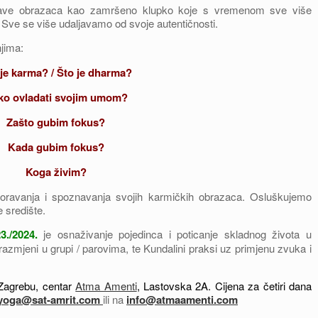
tave obrazaca kao zamršeno klupko koje s vremenom sve više
ne. Sve se više udaljavamo od svoje autentičnosti.
njima:
 je karma? /
Što je dharma?
ko ovladati svojim umom?
Zašto gubim fokus?
Kada gubim fokus?
Koga živim?
poravanja i spoznavanja svojih karmičkih obrazaca. Osluškujemo
 središte.
3./2024.
je osnaživanje pojedinca i poticanje skladnog života u
razmjeni u grupi / parovima, te Kundalini praksi uz primjenu zvuka i
 Zagrebu, centar
Atma Amenti
, Lastovska 2A. Cijena za četiri dana
iyoga@sat-amrit.com
ili na
info@atmaamenti.com