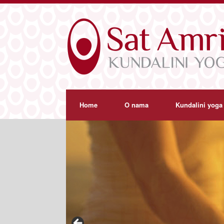
Home
O nama
Kundalini yoga