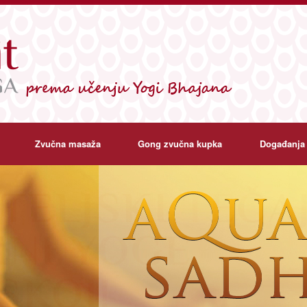
Zvučna masaža
Gong zvučna kupka
Događanja