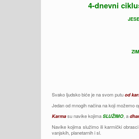
4-dnevni cikl
JESE
ZIM
Svako ljudsko biće je na svom putu
od ka
Jedan od mnogih načina na koji možemo opi
Karma
su navike kojima
SLUŽIMO
, a
dha
Navike kojima služimo ili karmički obrasci
vanjskih, planetarnih i sl.