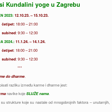
usi Kundalini yoge u Zagrebu
N 2023:
12.10.23. – 15.10.23.
čet/pet:
18:00 – 21:00
sub/ned
: 9:30 – 12:30
A 2024.:
1
1.1.24. – 14.1.24.
čet/pet
: 18:00 – 21:00
sub/ned
: 9:30 – 12:30
***
rme do dharme
.
sati razliku između karme i dharme jest:
rma
navike koje
SLUŽE
nama
.
 su strukture koje su nastale od mnogobrojnih faktora – unutarnjih,