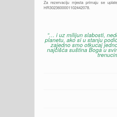
Za rezervaciju mjesta primaju se upl
HR3023600001102442078.
“… i uz milijun slabosti, ne
planetu, ako si u stanju pod
zajedno smo otkucaj jedno
najčišća suština Boga u svim
trenucim