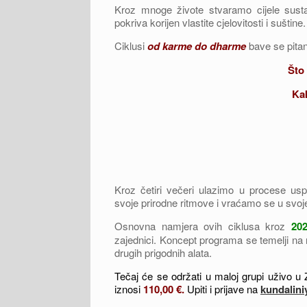
Kroz mnoge živote stvaramo cijele sus
pokriva korijen vlastite cjelovitosti i sušti
Ciklusi
od karme do dharme
bave se pita
Što
Ka
Kroz četiri večeri ulazimo u procese us
svoje prirodne ritmove i vraćamo se u svoje
Osnovna namjera ovih ciklusa kroz
202
zajednici. Koncept programa se temelji na 
drugih prigodnih alata.
Tečaj će se održati u maloj grupi uživo u
iznosi
110,00
€.
Upiti i prijave na
kundalin