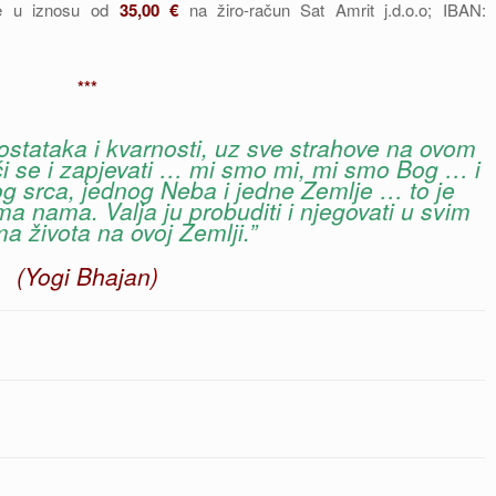
ate u iznosu od
35,00
€
na žiro-račun Sat Amrit j.d.o.o; IBAN:
***
dostataka i kvarnosti, uz sve strahove na ovom
ići se i zapjevati … mi smo mi, mi smo Bog … i
g srca, jednog Neba i jedne Zemlje … to je
a nama. Valja ju probuditi i njegovati u svim
a života na ovoj Zemlji.”
(Yogi Bhajan)