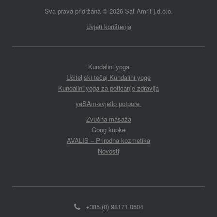
Sva prava pridržana
©
2026 Sat Amrit j.d.o.o.
Uvjeti korištenja
Kundalini yoga
Učiteljski tečaj Kundalini yoge
Kundalini yoga za poticanje zdravlja
yeSAm-svjetlo potpore
Zvučna masaža
Gong kupke
AVALIS – Prirodna kozmetika
Novosti
+385 (0) 98171 0504