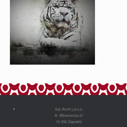
Sat Amrit j.d.o.o.
A. Mihanovića 21
10 290 Zaprešić